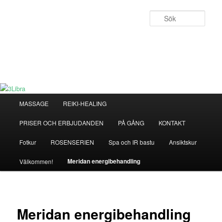
Hoppa
till
Sök
primärt
innehåll
3Libra
För kropp & själ
Huvudmeny
MASSAGE
REIKI-HEALING
PRISER OCH ERBJUDANDEN
PÅ GÅNG
KONTAKT
Fotkur
ROSENSERIEN
Spa och IR bastu
Ansiktskur
Meridan energibehandling
Välkommen!
Meridan energibehandling