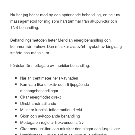
Nu har jag börjat med ny och spännande behandling, en helt ny
massagemetod för mig som härstammar från akupunktur och
TNS behandling.
Behandlingsmetoden heter Meridian energibehandling och
kommer från Fohow. Den minskar avsevärt mycket av långvarig
smärta hos människor.
Fördelar för mottagare av meridianbehandling:
Når 14 centimeter ner i vävnaden
Kan vara lika effektiv som 5 ljupgående
massagebehandlingar
Ökar energiflödet direkt
Direkt smärtstillande
Minskar kronisk inflammation direkt
Skön och avkopplande behandling
Mottagaren reglerar frekvensen själv
Ökar nervfunktion och minskar domningar och krypningar
Lymfdrenage – avsevärd minskning av svullnader