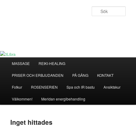
Hoppa
Hoppa
till
till
Sök
primärt
sekundärt
innehåll
innehåll
3Libra
För kropp & själ
Huvudmeny
MASSAGE
REIKI-HEALING
PRISER OCH ERBJUDANDEN
PÅ GÅNG
KONTAKT
Fotkur
ROSENSERIEN
Spa och IR bastu
Ansiktskur
Välkommen!
Meridan energibehandling
Inget hittades