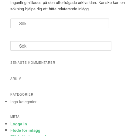
Ingenting hittades på den efterfrågade arkivsidan. Kanske kan en
sökning hjälpa dig att hitta relaterande inlägg.
Sök
S
ö
k
SENASTE KOMMENTARER
ARKIV
KATEGORIER
Inga kategorier
META
Logga in
Flöde för inlägg