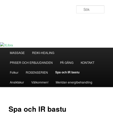
Hoppa
till
Sök
primärt
innehåll
3Libra
För kropp & själ
Huvudmeny
MASSAGE
REIKI-HEALING
PRISER OCH ERBJUDANDEN
PÅ GÅNG
KONTAKT
Spa och IR bastu
Fotkur
ROSENSERIEN
Ansiktskur
Välkommen!
Meridan energibehandling
Spa och IR bastu