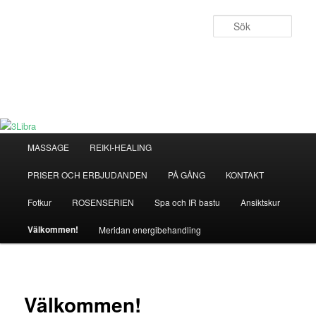
Hoppa
till
Sök
primärt
innehåll
3Libra
För kropp & själ
Huvudmeny
MASSAGE
REIKI-HEALING
PRISER OCH ERBJUDANDEN
PÅ GÅNG
KONTAKT
Fotkur
ROSENSERIEN
Spa och IR bastu
Ansiktskur
Välkommen!
Meridan energibehandling
Välkommen!