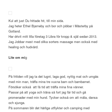
Kul att just Du hittade hit, till min sida.
Jag heter Ethel Bjarneby och bor och jobbar i Mästerby på
Gotland.
Har drivit mitt lilla företag 3 Libra för kropp & själ sedan 2013.
Jag Jobbar mest med olika sorters massage men också med
healing och hudvård.
Lite om mi
g
På fritiden vill jag ta det lugnt, laga god, nyttig mat och umgås
med min man, träffa mina tre vuxna barn och barnbarnet.
Försöker också att få tid att träffa mina fina vänner.
Passar på att yoga och träna så fort jag får tid och gå
promenader med min hund. Tycker också om att måla, dansa
och sjunga.
På sommaren blir det härliga utflykter och camping med