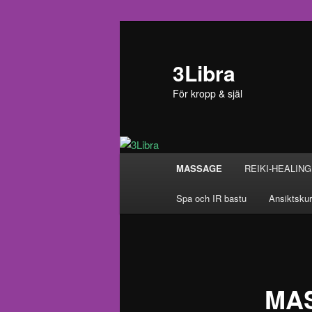
Hoppa
till
primärt
3Libra
innehåll
För kropp & själ
Huvudmeny
MASSAGE
REIKI-HEALING
Spa och IR bastu
Ansiktskur
MA