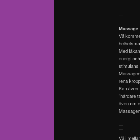
Massage
Välkommen
helhetsmas
Med läkande
energi och
stimulans 
Massagen l
rena kropp
Kan även f
”hårdare 
även om de
Massagen ä
Välj mella