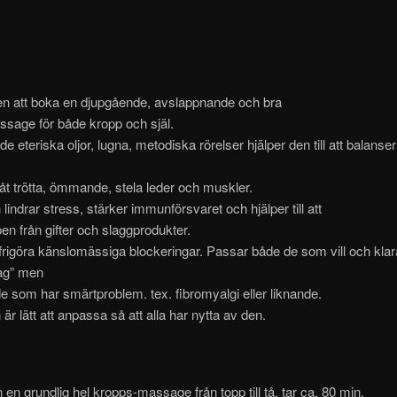
 att boka en djupgående, avslappnande och bra
sage för både kropp och själ.
 eteriska oljor, lugna, metodiska rörelser hjälper den till att balanser
åt trötta, ömmande, stela leder och muskler.
indrar stress, stärker immunförsvaret och hjälper till att
en från gifter och slaggprodukter.
rigöra känslomässiga blockeringar. Passar både de som vill och klara
tag” men
 som har smärtproblem. tex. fibromyalgi eller liknande.
r lätt att anpassa så att alla har nytta av den.
n en grundlig hel kropps-massage från topp till tå, tar ca. 80 min.