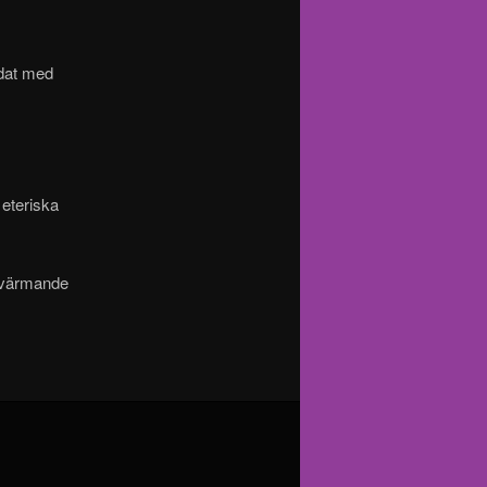
dat med
eteriska
n värmande