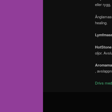
eller rygg,
Änglamass
healing.
Lymfmas
HotStone
oljor. Av
Aromama
, avslappn
Drivs me